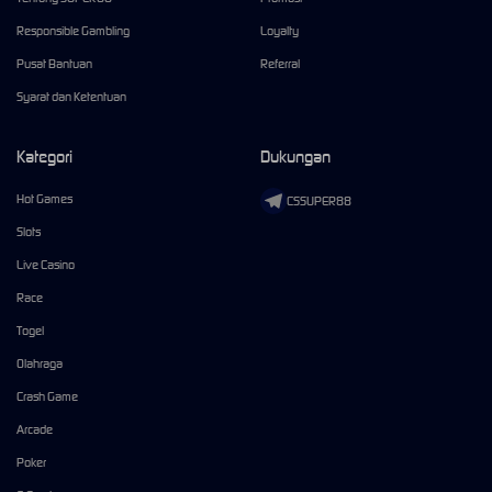
Responsible Gambling
Loyalty
Pusat Bantuan
Referral
Syarat dan Ketentuan
Kategori
Dukungan
Hot Games
CSSUPER88
Slots
Live Casino
Race
Togel
Olahraga
Crash Game
Arcade
Poker