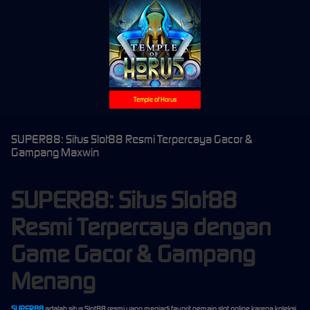
Temple of Horus
SUPER88: Situs Slot88 Resmi Terpercaya Gacor &
Gampang Maxwin
SUPER88: Situs Slot88
Resmi Terpercaya dengan
Game Gacor & Gampang
Menang
SUPER88
adalah situs Slot88 resmi yang menjadi favorit pemain slot online karena koleksi