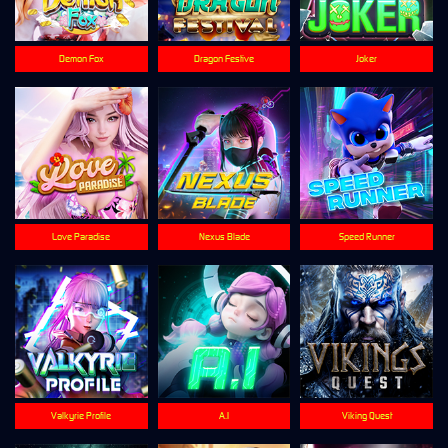
Demon Fox
Dragon Festive
Joker
Love Paradise
Nexus Blade
Speed Runner
Valkyrie Profile
A.I
Viking Quest