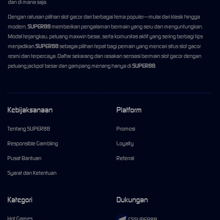
dan di mana saja.
Dengan ratusan pilihan slot gacor dari berbagai tema populer—mulai dari klasik hingga
modern,
SUPER88
memberikan pengalaman bermain yang seru dan menguntungkan.
Modal terjangkau, peluang maxwin besar, serta komunitas aktif yang sering berbagi tips
menjadikan
SUPER88
sebagai pilihan tepat bagi pemain yang mencari situs slot gacor
resmi dan terpercaya. Daftar sekarang dan rasakan sensasi bermain slot gacor dengan
peluang jackpot besar dan gampang menang hanya di
SUPER88
.
Kebijaksanaan
Platform
Tentang SUPER88
Promosi
Responsible Gambling
Loyalty
Pusat Bantuan
Referral
Syarat dan Ketentuan
Kategori
Dukungan
Hot Games
CSSUPER88