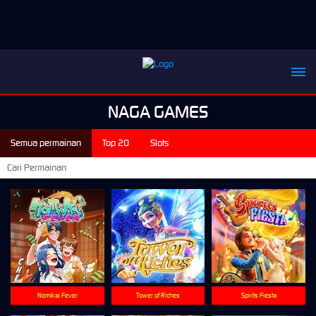
NAGA GAMES
Semua permainan
Top 20
Slots
Nomikai Fever
Tower of Riches
Spirits Fiesta