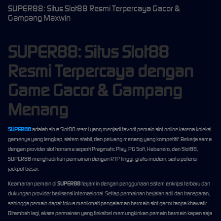
SUPER88: Situs Slot88 Resmi Terpercaya Gacor &
Gampang Maxwin
SUPER88: Situs Slot88
Resmi Terpercaya dengan
Game Gacor & Gampang
Menang
SUPER88
adalah situs Slot88 resmi yang menjadi favorit pemain slot online karena koleksi
gamenya yang lengkap, sistem stabil, dan peluang menang yang kompetitif. Bekerja sama
dengan provider slot ternama seperti Pragmatic Play, PG Soft, Habanero, dan Slot88,
SUPER88 menghadirkan permainan dengan RTP tinggi, grafis modern, serta potensi
jackpot besar.
Keamanan pemain di
SUPER88
terjamin dengan penggunaan sistem enkripsi terbaru dan
dukungan provider berlisensi internasional. Setiap permainan berjalan adil dan transparan,
sehingga pemain dapat fokus menikmati pengalaman bermain slot gacor tanpa khawatir.
Ditambah lagi, akses permainan yang fleksibel memungkinkan pemain bermain kapan saja