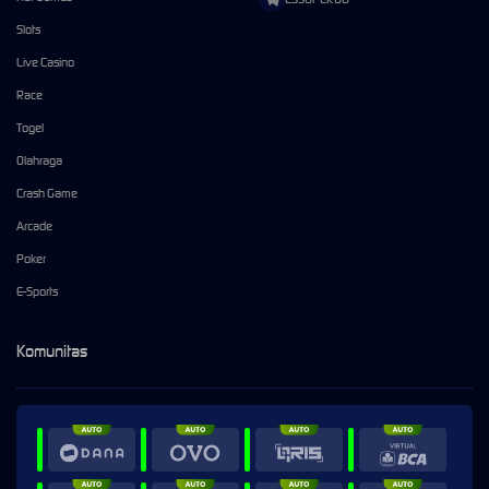
Slots
Live Casino
Race
Togel
Olahraga
Crash Game
Arcade
Poker
E-Sports
Komunitas