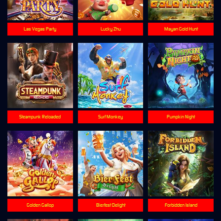
Las Vegas Party
Lucky Zhu
Mayan Gold Hunt
Steampunk Reloaded
Surf Monkey
Pumpkin Night
Golden Gallop
Bierfest Delight
Forbidden Island