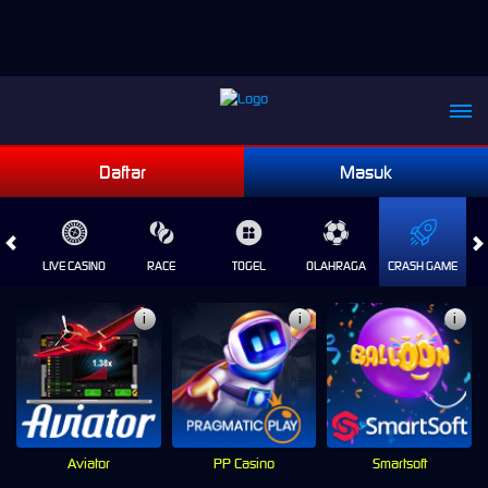
Daftar
Masuk
S
LIVE CASINO
RACE
TOGEL
OLAHRAGA
CRASH GAME
i
i
i
Aviator
PP Casino
Smartsoft