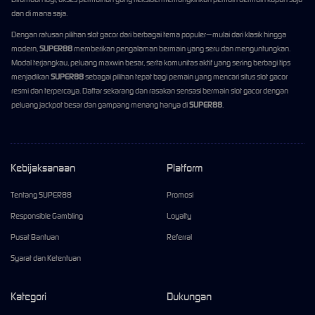
dan di mana saja.
Dengan ratusan pilihan slot gacor dari berbagai tema populer—mulai dari klasik hingga
modern,
SUPER88
memberikan pengalaman bermain yang seru dan menguntungkan.
Modal terjangkau, peluang maxwin besar, serta komunitas aktif yang sering berbagi tips
menjadikan
SUPER88
sebagai pilihan tepat bagi pemain yang mencari situs slot gacor
resmi dan terpercaya. Daftar sekarang dan rasakan sensasi bermain slot gacor dengan
peluang jackpot besar dan gampang menang hanya di
SUPER88
.
Kebijaksanaan
Platform
Tentang SUPER88
Promosi
Responsible Gambling
Loyalty
Pusat Bantuan
Referral
Syarat dan Ketentuan
Kategori
Dukungan