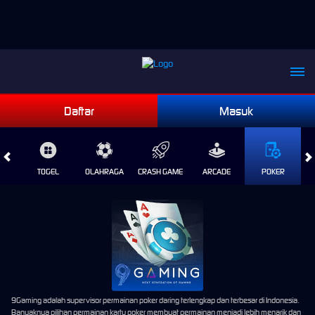
Daftar
Masuk
E
TOGEL
OLAHRAGA
CRASH GAME
ARCADE
POKER
9Gaming adalah supervisor permainan poker daring terlengkap dan terbesar di Indonesia.
Banyaknya pilihan permainan kartu poker membuat permainan menjadi lebih menarik dan