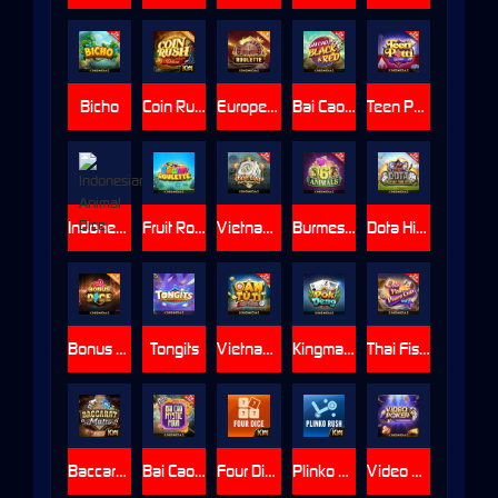
Bicho
Coin Rush Deluxe
European Roulette
Bai Cao Black & Red
Teen Patti Versus
Indonesian Animal Dice
Fruit Roulette
Vietnam Fish Prawn Crab
Burmese 6 Animals
Dota Hi-Lo
Bonus Dice
Tongits
Vietnam Rock Paper Scissors
Kingmaker Pok Deng
Thai Fish Prawn Crab GO!
Baccarat: Multi
Bai Cao Mystic Four
Four Dice
Plinko Rush
Video Poker