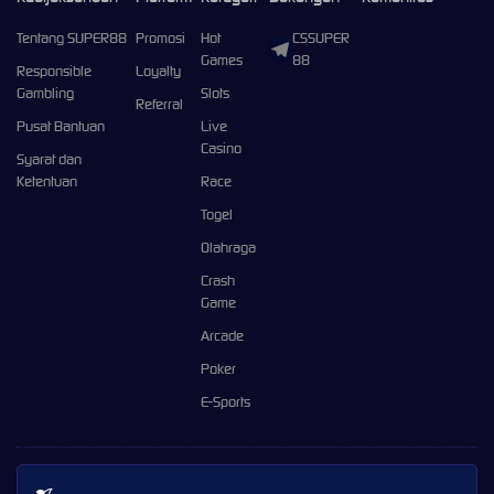
Tentang SUPER88
Promosi
Hot
CSSUPER
Games
88
Responsible
Loyalty
Gambling
Slots
Referral
Pusat Bantuan
Live
Casino
Syarat dan
Ketentuan
Race
Togel
Olahraga
Crash
Game
Arcade
Poker
E-Sports