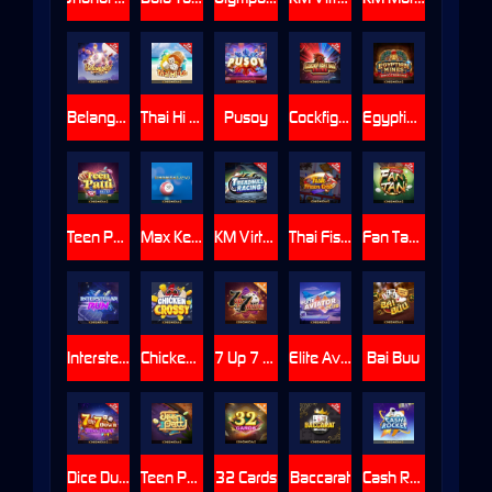
Belangkai 2
Thai Hi Lo 2
Pusoy
Cockfighting Arena
Egyptian Mines
Teen Patti Blitz
Max Keno
KM Virtual Treadmill Racing
Thai Fish Prawn Crab
Fan Tan Classic
Interstellar Run
Chicken Crossy
7 Up 7 Down Rush
Elite Aviator Club
Bai Buu
Dice Duet
Teen Patti
32 Cards
Baccarat
Cash Rocket