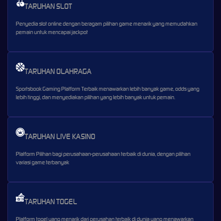
TARUHAN SLOT
Penyedia slot online dengan beragam pilihan game menarik yang memudahkan
pemain untuk mencapai jackpot
TARUHAN OLAHRAGA
Sportsbook Gaming Platform Terbaik menawarkan lebih banyak game, odds yang
lebih tinggi, dan menyediakan pilihan yang lebih banyak untuk pemain.
TARUHAN LIVE KASINO
Platform Pilihan bagi perusahaan-perusahaan terbaik di dunia, dengan pilihan
variasi game terbanyak
TARUHAN TOGEL
Platform togel yang menarik dari perusahan terbaik di dunia yang menawarkan