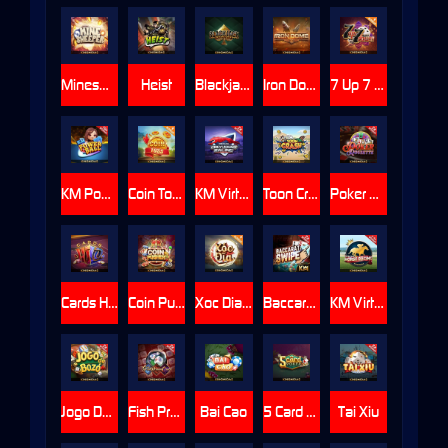
Minesweeper
Heist
Blackjack
Iron Dome
7 Up 7 Down
KM Power Ball
Coin Toss
KM Virtual Greyhound Racing
Toon Crash
Poker Roulette
Cards Hi Lo
Coin Pusher
Xoc Dia Lightning
Baccarat: Swipe
KM Virtual Horse Racing
Jogo De Bozo
Fish Prawn Crab 2
Bai Cao
5 Card Poker
Tai Xiu