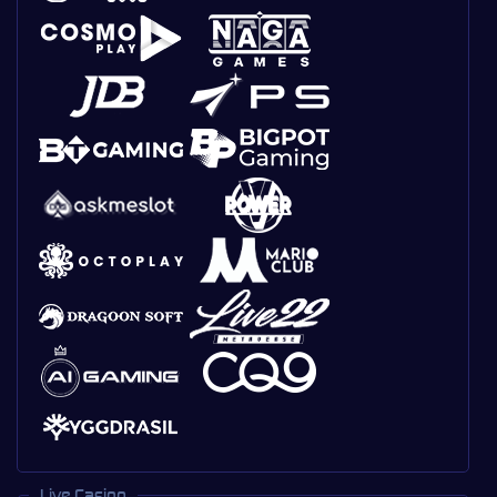
Live Casino