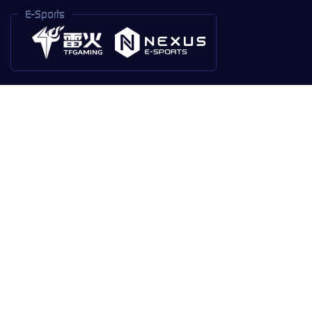
E-Sports