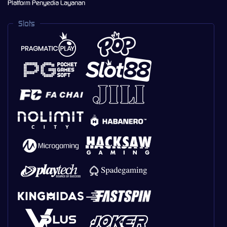
Platform Penyedia Layanan
Slots