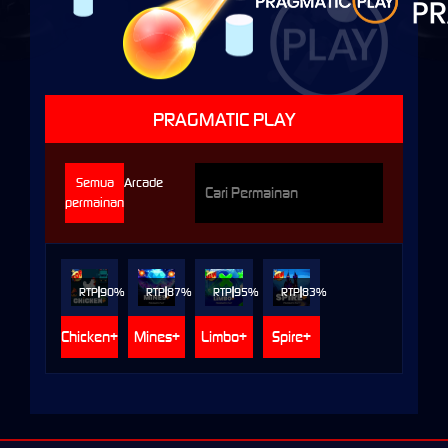
PRAGMATIC PLAY
Semua
Arcade
permainan
RTP
90%
RTP
87%
RTP
95%
RTP
83%
Chicken+
Mines+
Limbo+
Spire+