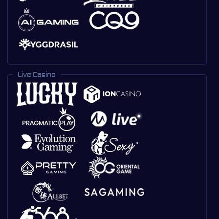
Live Casino