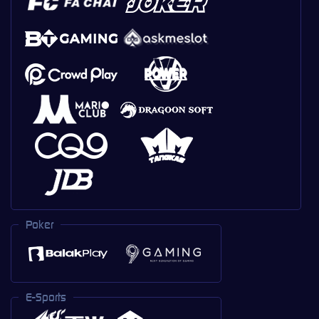
Poker
E-Sports