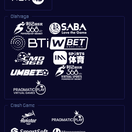
Olahraga
Crash Game