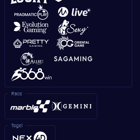
Race
Togel