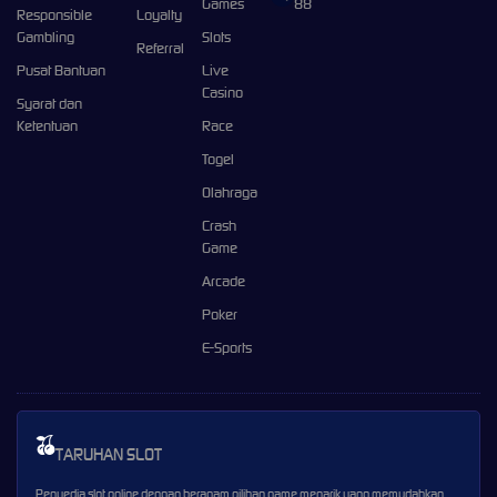
Games
88
Responsible
Loyalty
Gambling
Slots
Referral
Pusat Bantuan
Live
Casino
Syarat dan
Ketentuan
Race
Togel
Olahraga
Crash
Game
Arcade
Poker
E-Sports
TARUHAN SLOT
Penyedia slot online dengan beragam pilihan game menarik yang memudahkan