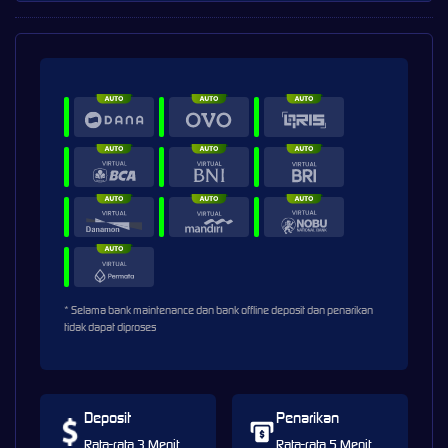
* Selama bank maintenance dan bank offline deposit dan penarikan
tidak dapat diproses
Deposit
Penarikan
Rata-rata 3 Menit
Rata-rata 5 Menit