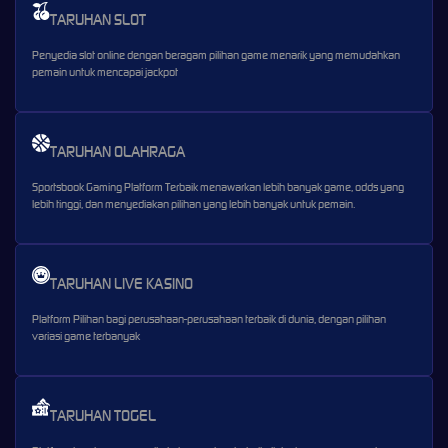
TARUHAN SLOT
Penyedia slot online dengan beragam pilihan game menarik yang memudahkan
pemain untuk mencapai jackpot
TARUHAN OLAHRAGA
Sportsbook Gaming Platform Terbaik menawarkan lebih banyak game, odds yang
lebih tinggi, dan menyediakan pilihan yang lebih banyak untuk pemain.
TARUHAN LIVE KASINO
Platform Pilihan bagi perusahaan-perusahaan terbaik di dunia, dengan pilihan
variasi game terbanyak
TARUHAN TOGEL