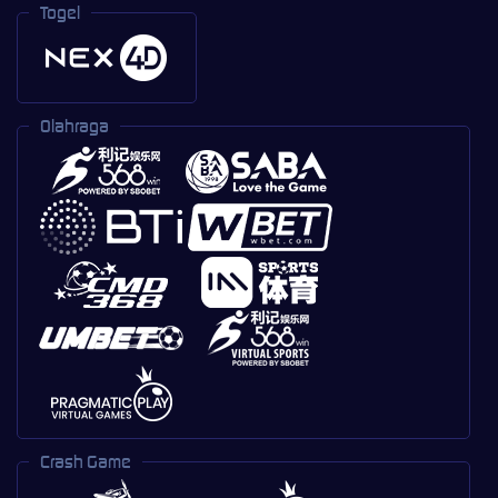
Togel
Olahraga
Crash Game