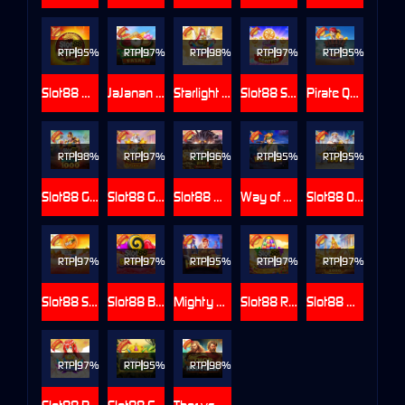
RTP
95%
RTP
97%
RTP
98%
RTP
97%
RTP
95%
Slot88 Mahjong Wins 2
JaJanan Pasar
Starlight Princess 1000
Slot88 Sweet Bonanza Super Scatter
Pirate Quest 1000
RTP
98%
RTP
97%
RTP
96%
RTP
95%
RTP
95%
Slot88 Gates of Gatot Kaca 1000
Slot88 Gates of Olympus Super Scatter
Slot88 Mahjong Wins 3 Black Scatter
Way of Ninja
Slot88 Olympus 1000
RTP
97%
RTP
97%
RTP
95%
RTP
97%
RTP
97%
Slot88 Sweet Bonanza 1000
Slot88 Bonanza
Mighty Hercules
Slot88 Rush
Slot88 Wisdom of Athena 1000
RTP
97%
RTP
95%
RTP
98%