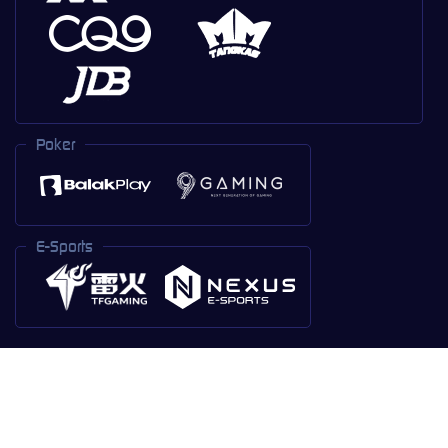
Poker
E-Sports