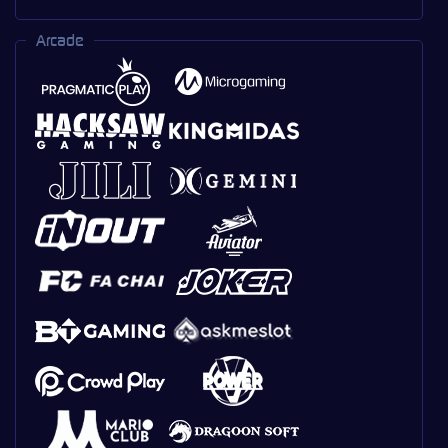
Arcade