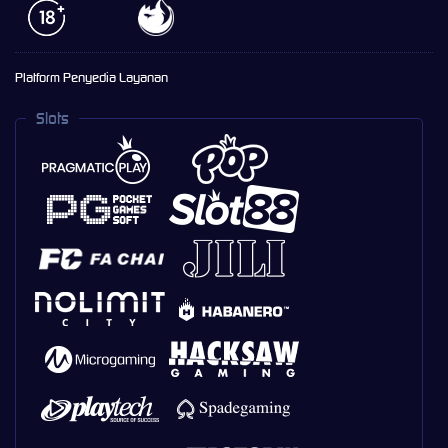
Platform Penyedia Layanan
Slots