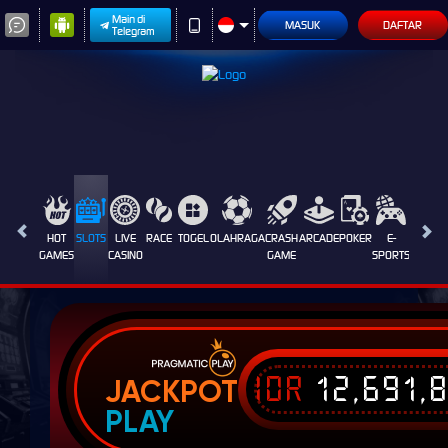
Main di
MASUK
DAFTAR
Telegram
HOT
SLOTS
LIVE
RACE
TOGEL
OLAHRAGA
CRASH
ARCADE
POKER
E-
PROMO
GAMES
CASINO
GAME
SPORTS
IDR
12,691,
JACKPOT
PLAY