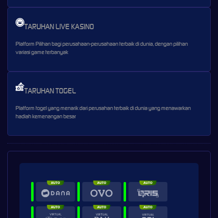
TARUHAN LIVE KASINO
Platform Pilihan bagi perusahaan-perusahaan terbaik di dunia, dengan pilihan
variasi game terbanyak
TARUHAN TOGEL
Platform togel yang menarik dari perusahan terbaik di dunia yang menawarkan
hadiah kemenangan besar